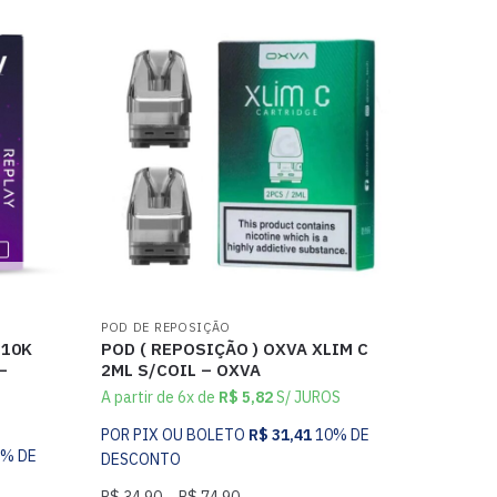
POD DE REPOSIÇÃO
 10K
POD ( REPOSIÇÃO ) OXVA XLIM C
–
2ML S/COIL – OXVA
A partir de 6x de
R$
5,82
S/ JUROS
POR PIX OU BOLETO
R$
31,41
10% DE
0% DE
DESCONTO
R$
34,90
–
R$
74,90