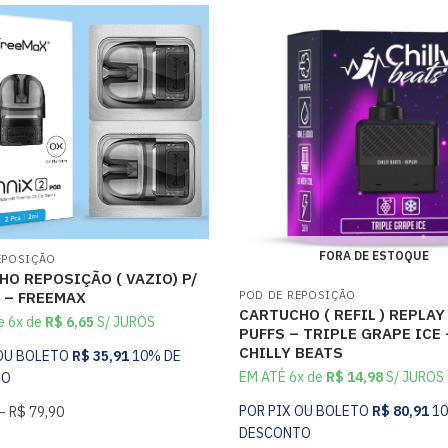
FORA DE ESTOQUE
EPOSIÇÃO
O REPOSIÇÃO ( VAZIO) P/
 – FREEMAX
POD DE REPOSIÇÃO
CARTUCHO ( REFIL ) REPLAY
de 6x de
R$
6,65
S/ JUROS
PUFFS – TRIPLE GRAPE ICE 
CHILLY BEATS
 OU BOLETO
R$
35,91
10% DE
EM ATÉ 6x de
R$
14,98
S/ JUROS
TO
POR PIX OU BOLETO
R$
80,91
1
–
R$
79,90
DESCONTO