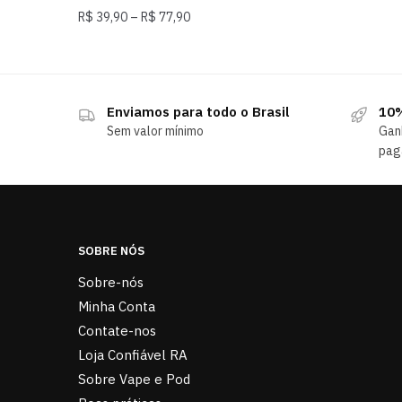
R$
39,90
–
R$
77,90
Enviamos para todo o Brasil
10%
Sem valor mínimo
Gan
pag
SOBRE NÓS
Sobre-nós
Minha Conta
Contate-nos
Loja Confiável RA
Sobre Vape e Pod