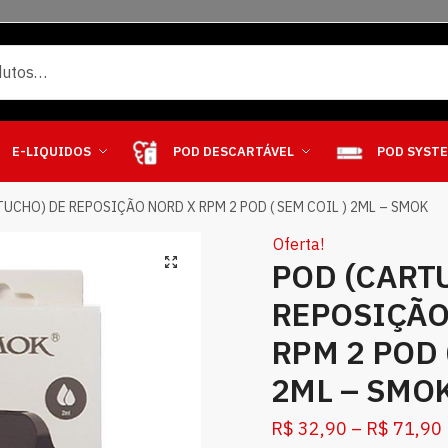
E-LIQUIDOS
POD DESCARTÁVEL
POD SYST
TUCHO) DE REPOSIÇÃO NORD X RPM 2 POD ( SEM COIL ) 2ML – SMOK
Oferta!
POD (CART
REPOSIÇÃO
RPM 2 POD 
2ML – SMO
R$
32,90
–
R$
71,90