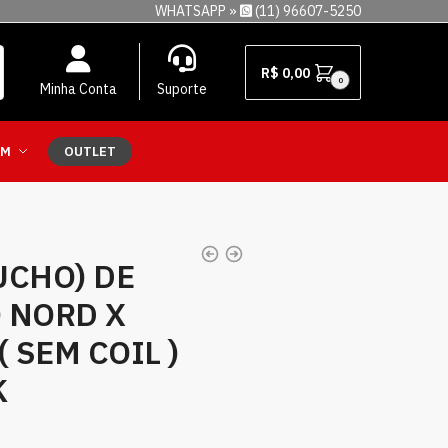
WHATSAPP »
(11) 96607-5250
R$
0,00
0
Minha Conta
Suporte
EM
OUTLET
UCHO) DE
 NORD X
( SEM COIL )
K