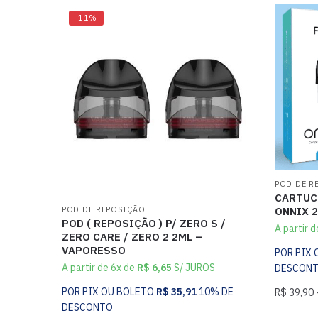
-11%
POD DE R
CARTUCH
POD DE REPOSIÇÃO
ONNIX 2
POD ( REPOSIÇÃO ) P/ ZERO S /
A partir 
ZERO CARE / ZERO 2 2ML –
VAPORESSO
POR PIX
A partir de 6x de
R$
6,65
S/ JUROS
DESCON
POR PIX OU BOLETO
R$
35,91
10% DE
R$
39,90
DESCONTO