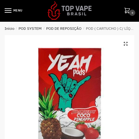
MENU
0
Início
/
POD SYSTEM
/
POD DE REPOSIÇÃO
/
POD ( CARTUCHO ) C/ LÍQUIDO P/ JUUL STRAWBERRY COCO PINEAPPLE – YEAH