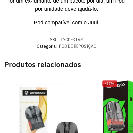
for um ex-fumante de um pacote por dia, um Pod
por unidade deve ajudá-lo.
Pod compatível com o Juul.
SKU:
L7CDFKTVR
Categoria:
POD DE REPOSIÇÃO
Produtos relacionados
-28%