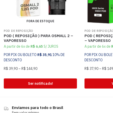
FORA DE ESTOQUE
POD DE REPOSIÇÃO
POD DE REPOSIÇÃ
POD ( REPOSIÇÃO ) PARA OSMALL 2 –
POD ( REPOSIÇ
VAPORESSO
– VAPORESSO
A partir de 6x de
R$
6,65
S/ JUROS
A partir de 6x de
POR PIX OU BOLETO
R$
35,91
10% DE
POR PIX OU BOL
DESCONTO
DESCONTO
R$
39,90
–
R$
144,90
R$
37,90
–
R$
149
Ser notificado!
Enviamos para todo o Brasil
Sem valor mínimo