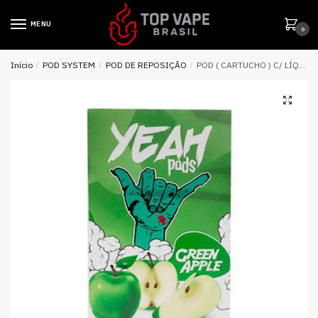
MENU
0
Início
/
POD SYSTEM
/
POD DE REPOSIÇÃO
/
POD ( CARTUCHO ) C/ LÍQUIDO P/ JUUL GREEN APPLE – YEAH