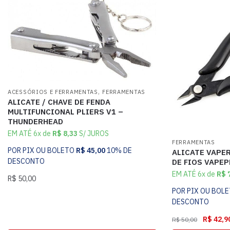
,
ACESSÓRIOS E FERRAMENTAS
FERRAMENTAS
ALICATE / CHAVE DE FENDA
MULTIFUNCIONAL PLIERS V1 –
THUNDERHEAD
EM ATÉ 6x de
R$
8,33
S/ JUROS
FERRAMENTAS
POR PIX OU BOLETO
R$
45,00
10% DE
ALICATE VAPE
DESCONTO
DE FIOS VAPEP
EM ATÉ 6x de
R$
7
R$
50,00
POR PIX OU BOL
DESCONTO
R$
42,9
R$
50,00