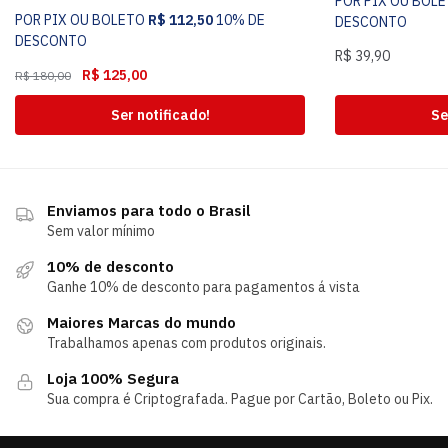
POR PIX OU BOL
POR PIX OU BOLETO
R$
112,50
10% DE
DESCONTO
DESCONTO
R$
39,90
R$
125,00
R$
180,00
Ser notificado!
Se
Enviamos para todo o Brasil
Sem valor mínimo
10% de desconto
Ganhe 10% de desconto para pagamentos á vista
Maiores Marcas do mundo
Trabalhamos apenas com produtos originais.
Loja 100% Segura
Sua compra é Criptografada. Pague por Cartão, Boleto ou Pix.