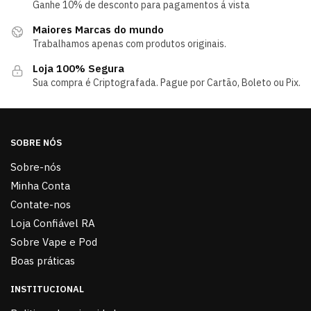
Ganhe 10% de desconto para pagamentos á vista
Maiores Marcas do mundo
Trabalhamos apenas com produtos originais.
Loja 100% Segura
Sua compra é Criptografada. Pague por Cartão, Boleto ou Pix.
SOBRE NÓS
Sobre-nós
Minha Conta
Contate-nos
Loja Confiável RA
Sobre Vape e Pod
Boas práticas
INSTITUCIONAL