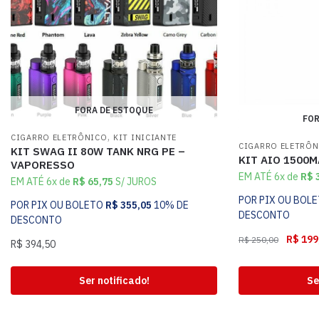
FORA DE ESTOQUE
FOR
,
CIGARRO ELETRÔNICO
KIT INICIANTE
CIGARRO ELETRÔ
KIT SWAG II 80W TANK NRG PE –
KIT AIO 1500M
VAPORESSO
EM ATÉ 6x de
R$
3
EM ATÉ 6x de
R$
65,75
S/ JUROS
POR PIX OU BOL
POR PIX OU BOLETO
R$
355,05
10% DE
DESCONTO
DESCONTO
R$
199
R$
250,00
R$
394,50
Ser notificado!
Se