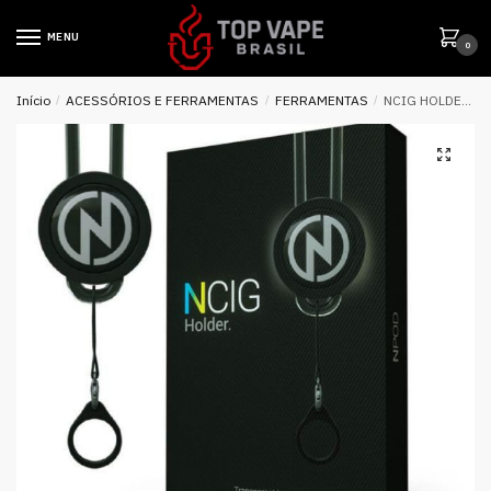
MENU
0
Início
/
ACESSÓRIOS E FERRAMENTAS
/
FERRAMENTAS
/
NCIG HOLDER – NASTY