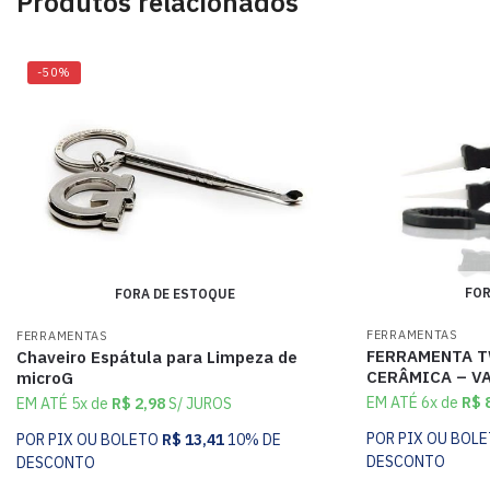
Produtos relacionados
-50%
FOR
FORA DE ESTOQUE
FERRAMENTAS
FERRAMENTAS
FERRAMENTA T
Chaveiro Espátula para Limpeza de
CERÂMICA – V
microG
EM ATÉ 6x de
R$
8
EM ATÉ 5x de
R$
2,98
S/ JUROS
POR PIX OU BOL
POR PIX OU BOLETO
R$
13,41
10% DE
DESCONTO
DESCONTO