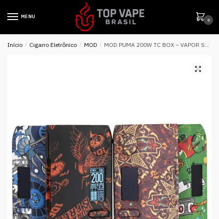
MENU
0
Início
/
Cigarro Eletrônico
/
MOD
/
MOD PUMA 200W TC BOX – VAPOR STORM