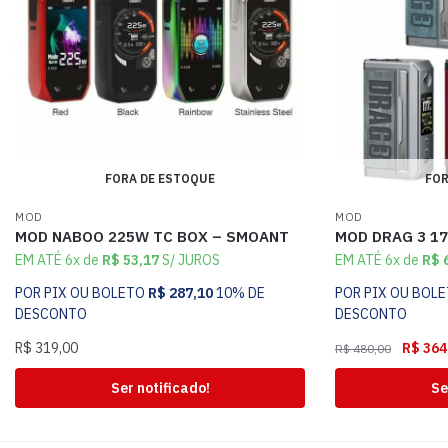
FORA DE ESTOQUE
FOR
MOD
MOD
MOD NABOO 225W TC BOX – SMOANT
MOD DRAG 3 1
EM ATÉ 6x de
R$
53,17
S/ JUROS
EM ATÉ 6x de
R$
6
POR PIX OU BOLETO
R$
287,10
10% DE
POR PIX OU BOL
DESCONTO
DESCONTO
R$
319,00
R$
364
R$
480,00
Ser notificado!
Se