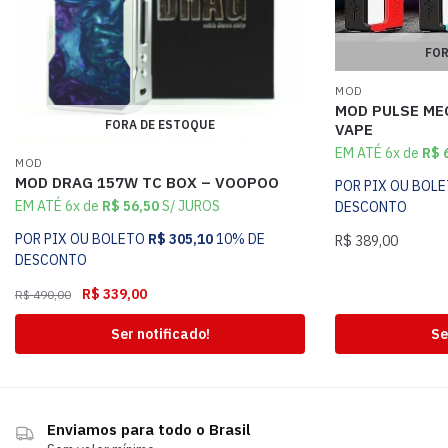
FOR
MOD
MOD PULSE ME
FORA DE ESTOQUE
VAPE
EM ATÉ 6x de
R$
6
MOD
MOD DRAG 157W TC BOX – VOOPOO
POR PIX OU BOL
EM ATÉ 6x de
R$
56,50
S/ JUROS
DESCONTO
POR PIX OU BOLETO
R$
305,10
10% DE
R$
389,00
DESCONTO
R$
339,00
R$
490,00
Ser notificado!
Se
Enviamos para todo o Brasil