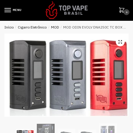
MENU
0
Início
/
Cigarro Eletrônico
/
MOD
/
MOD ODIN EVOLV DNA250C TC BOX MOD DUAL 21700 – DOVPO