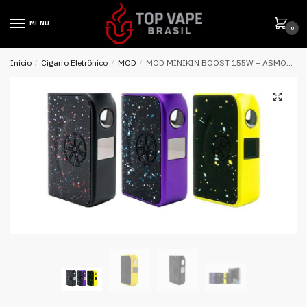
MENU
0
Início
/
Cigarro Eletrônico
/
MOD
/
MOD MINIKIN BOOST 155W – ASMODUS