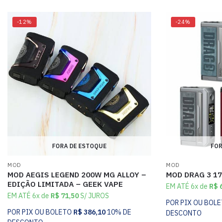
-12%
-24%
FORA DE ESTOQUE
FOR
MOD
MOD
MOD AEGIS LEGEND 200W MG ALLOY –
MOD DRAG 3 1
EDIÇÃO LIMITADA – GEEK VAPE
EM ATÉ 6x de
R$
6
EM ATÉ 6x de
R$
71,50
S/ JUROS
POR PIX OU BOL
POR PIX OU BOLETO
R$
386,10
10% DE
DESCONTO