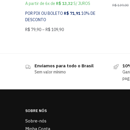
A partir de 6x de
R$
13,32
S/ JUROS
R$
139,00
POR PIX OU BOLETO
R$
71,91
10% DE
DESCONTO
R$
79,90
–
R$
109,90
Enviamos para todo o Brasil
10%
Sem valor mínimo
Gan
pag
SOBRE NÓS
Sobre-nós
Minha Conta