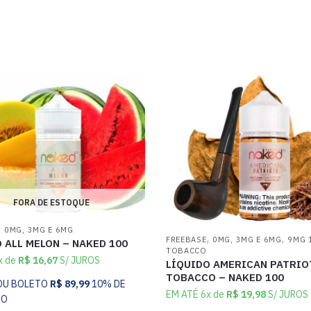
FORA DE ESTOQUE
,
0MG, 3MG E 6MG
,
,
FREEBASE
0MG, 3MG E 6MG
9MG 
 ALL MELON – NAKED 100
TOBACCO
x de
R$
16,67
S/ JUROS
LÍQUIDO AMERICAN PATRIO
TOBACCO – NAKED 100
 OU BOLETO
R$
89,99
10% DE
EM ATÉ 6x de
R$
19,98
S/ JUROS
TO