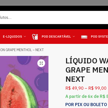
E-LIQUIDOS
POD DESCARTÁVEL
POD SYST
ON GRAPE MENTHOL – NEXT
LÍQUIDO W
GRAPE MEN
NEXT
R$
49,90
–
R$
99,00
A partir de 6x de
R$
8
POR PIX OU BOLETO