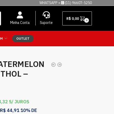
WHATSAPP »
(11) 96607-5250
R$
0,00
0
Minha Conta
Suporte
EM
OUTLET
ATERMELON
THOL –
,32
S/ JUROS
R$
44,91
10% DE