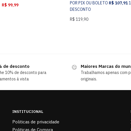
POR PIX OU BOLETO
R$
107,91
R$
99,99
DESCONTO
R$
119,90
 de desconto
Maiores Marcas do mu
he 10% de desconto para
Trabalhamos apenas com p
amentos á vista
originais.
INSTITUCIONAL
Politicas de privacidade
Politicas de Compra