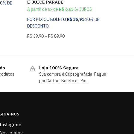
E-JUICE PARADE
10% DE
A partir de 6x de
R$
6,65
S/ JUROS
POR PIX OU BOLETO
R$
35,91
10% DE
DESCONTO
R$
39,90
–
R$
89,90
ndo
Loja 100% Segura
rodutos
Sua compra é Criptografada. Pague
por Cartão, Boleto ou Pix.
SIGA-NOS
Instagram
Nosso blog