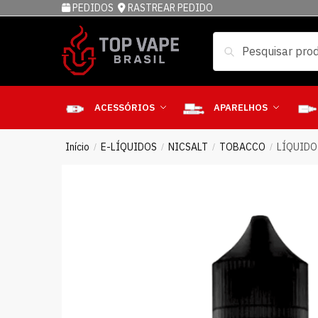
PEDIDOS
RASTREAR PEDIDO
Pesquisar
ACESSÓRIOS
APARELHOS
Início
E-LÍQUIDOS
NICSALT
TOBACCO
LÍQUIDO
/
/
/
/