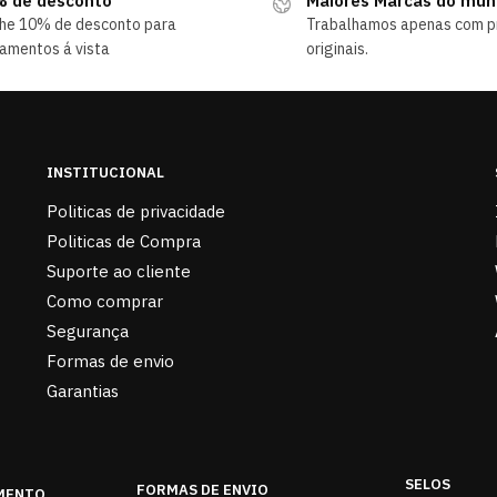
 de desconto
Maiores Marcas do mu
he 10% de desconto para
Trabalhamos apenas com p
amentos á vista
originais.
INSTITUCIONAL
Politicas de privacidade
Politicas de Compra
Suporte ao cliente
Como comprar
Segurança
Formas de envio
Garantias
SELOS
FORMAS DE ENVIO
MENTO