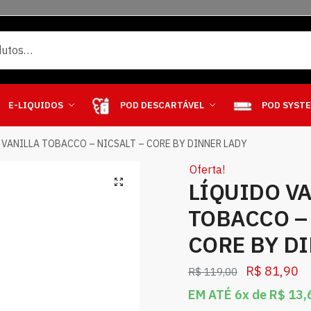
E-LIQUIDOS
POD DESCARTÁVEL
POD SYST
 VANILLA TOBACCO – NICSALT – CORE BY DINNER LADY
Oferta!
LÍQUIDO V
TOBACCO – 
CORE BY D
R$
81,90
R$
119,00
EM ATÉ 6x de
R$
13,