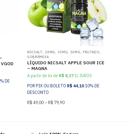
,
,
,
,
,
NICSALT
20MG
35MG
50MG
FRUTADO
SOBREMESA
–
LÍQUIDO NICSALT APPLE SOUR ICE
– VGOD
– MAGNA
A partir de 6x de
R$
8,17
S/ JUROS
0% DE
POR PIX OU BOLETO
R$
44,10
10% DE
DESCONTO
R$
49,00
–
R$
79,90