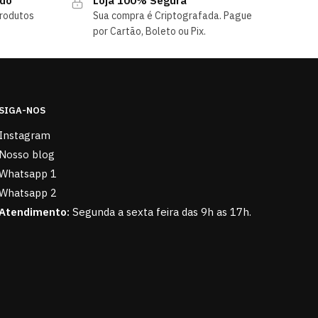
ndo
Loja 100% Segura
rodutos
Sua compra é Criptografada. Pague
por Cartão, Boleto ou Pix.
SIGA-NOS
Instagram
Nosso blog
Whatsapp 1
Whatsapp 2
Atendimento:
Segunda a sexta feira das 9h as 17h.