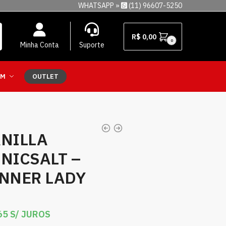
WHATSAPP »
(11) 96607-5250
R$
0,00
0
Minha Conta
Suporte
EM
OUTLET
ANILLA
NICSALT –
INNER LADY
65
S/ JUROS