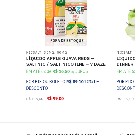
FORA DE ESTOQUE
,
,
NICSALT
30MG
50MG
NICSALT
LÍQUIDO APPLE GUAVA REDS –
LÍQUIDO
SALTNIC / SALT NICOTINE – 7 DAZE
DINNER
EM ATÉ 6x de
R$
16,50
S/ JUROS
EM ATÉ 6
POR PIX OU BOLETO
R$
89,10
10% DE
POR PIX
DESCONTO
DESCON
R$
99,00
R$
119,00
R$
119,00