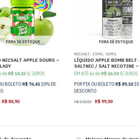
FORA DE ESTOQUE
FORA DE ESTOQUE
,
,
NICSALT
25MG
50MG
 NICSALT APPLE SOURS –
LÍQUIDO APPLE BOMB BELT 
 LADY
SALTNIC / SALT NICOTINE 
x de
R$
14,15
S/ JUROS
EM ATÉ 6x de
R$
16,50
S/ JUROS
 OU BOLETO
R$
76,41
10% DE
POR PIX OU BOLETO
R$
89,10
1
TO
DESCONTO
R$
84,90
R$
99,00
R$
130,00