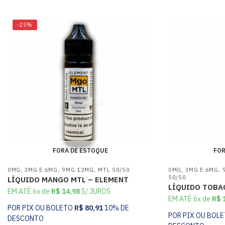
-25%
FORA DE ESTOQUE
FOR
,
,
,
0MG, 3MG E 6MG
9MG 12MG
MTL 50/50
0MG, 3MG E 6MG
50/50
LÍQUIDO MANGO MTL – ELEMENT
LÍQUIDO TOBA
EM ATÉ 6x de
R$
14,98
S/ JUROS
EM ATÉ 6x de
R$
1
POR PIX OU BOLETO
R$
80,91
10% DE
POR PIX OU BOL
DESCONTO