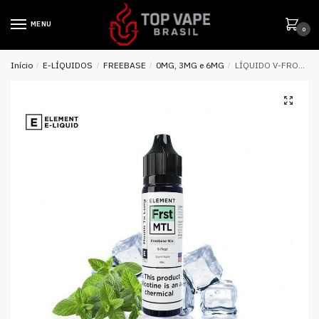
MENU
0
Início
/
E-LÍQUIDOS
/
FREEBASE
/
0MG, 3MG e 6MG
/
LÍQUIDO V-FROST MTL – ELEMENT