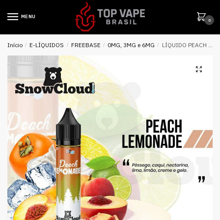
MENU
0
Início
/
E-LÍQUIDOS
/
FREEBASE
/
0MG, 3MG e 6MG
/
LÍQUIDO PEACH LEMONADE – SNOWCLOUD