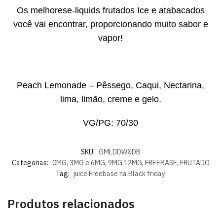
Os melhorese-liquids frutados Ice e atabacados
você vai encontrar, proporcionando muito sabor e
vapor!
Peach Lemonade – Pêssego, Caqui, Nectarina,
lima, limão, creme e gelo.
VG/PG: 70/30
SKU:
GMLDDWXDB
Categorias:
0MG, 3MG e 6MG
,
9MG 12MG
,
FREEBASE
,
FRUTADO
Tag:
juice Freebase na Black friday
Produtos relacionados