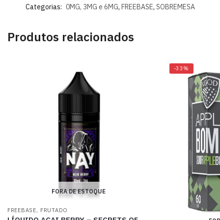
Categorias:
0MG, 3MG e 6MG
,
FREEBASE
,
SOBREMESA
Produtos relacionados
-33%
FORA DE ESTOQUE
,
FREEBASE
FRUTADO
LÍQUIDO AÇAI BERRY – SECRETS OF