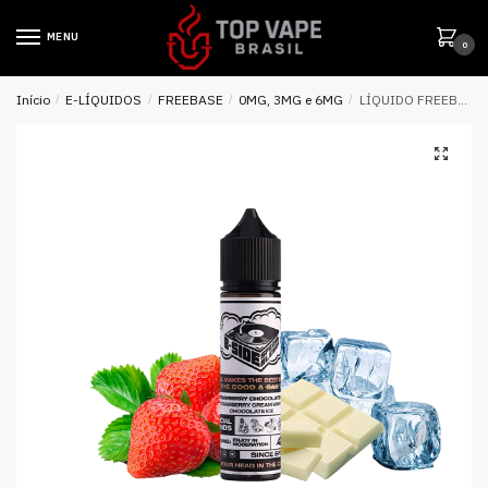
MENU
0
Início
/
E-LÍQUIDOS
/
FREEBASE
/
0MG, 3MG e 6MG
/
LÍQUIDO FREEBASE STRAWBERRY CHOCOLATE ICE – B-SIDE