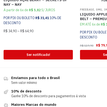
FOR
NAY – NAY
,
FREEBASE
0MG, 3
A partir de 6x de
R$
5,82
S/ JUROS
LIQUIDO APPL
POR PIX OU BOLETO
R$
31,41
10% DE
BELT – PREMI
DESCONTO
EM ATÉ 6x de
R$
1
R$
34,90
–
R$
64,90
POR PIX OU BOL
DESCONTO
R$
79,
R$
119,90
Ser notificado!
Se
Enviamos para todo o Brasil
Sem valor mínimo
10% de desconto
Ganhe 10% de desconto para pagamentos á vista
Maiores Marcas do mundo