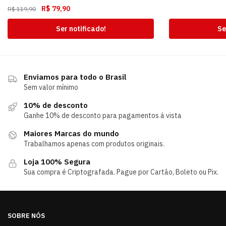
R$
79,90
R$
119,90
Ser notificado!
Se
Enviamos para todo o Brasil
Sem valor mínimo
10% de desconto
Ganhe 10% de desconto para pagamentos á vista
Maiores Marcas do mundo
Trabalhamos apenas com produtos originais.
Loja 100% Segura
Sua compra é Criptografada. Pague por Cartão, Boleto ou Pix.
SOBRE NÓS