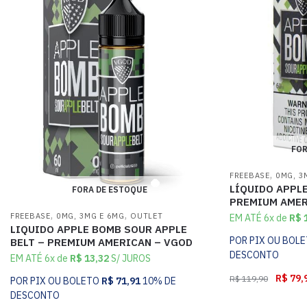
FOR
,
FREEBASE
0MG, 3
LÍQUIDO APPLE
FORA DE ESTOQUE
PREMIUM AMER
,
,
FREEBASE
0MG, 3MG E 6MG
OUTLET
EM ATÉ 6x de
R$
1
LIQUIDO APPLE BOMB SOUR APPLE
POR PIX OU BOL
BELT – PREMIUM AMERICAN – VGOD
DESCONTO
EM ATÉ 6x de
R$
13,32
S/ JUROS
R$
79,
R$
119,90
POR PIX OU BOLETO
R$
71,91
10% DE
DESCONTO