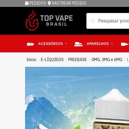
PEDIDOS
RASTREAR PEDIDO
Pesquisar
ACESSÓRIOS
APARELHOS
Início
E-LÍQUIDOS
FREEBASE
0MG, 3MG e 6MG
/
/
/
/