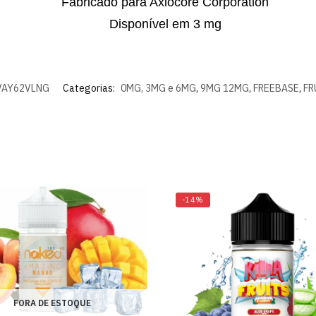
Fabricado para Axiocore Corporation
Disponível em 3 mg
VAY62VLNG
Categorias:
0MG, 3MG e 6MG
,
9MG 12MG
,
FREEBASE
,
FR
-14%
FORA DE ESTOQUE