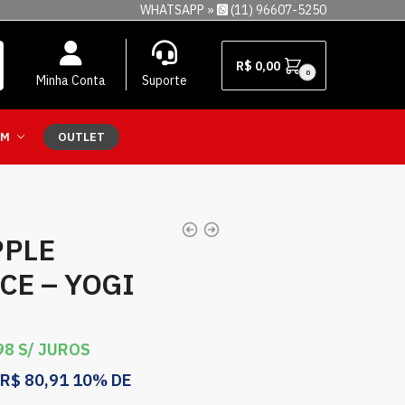
WHATSAPP »
(11) 96607-5250
R$
0,00
0
Minha Conta
Suporte
EM
OUTLET
PPLE
CE – YOGI
98
S/ JUROS
R$
80,91
10% DE