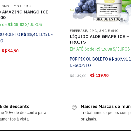
,
0MG, 3MG E 6MG
O AMAZING MANGO ICE –
100
FORA DE ESTOQUE
x de
R$
15,82
S/ JUROS
,
FREEBASE
0MG, 3MG E 6MG
 OU BOLETO
R$
85,41
10% DE
LÍQUIDO ALOE GRAPE ICE – 
TO
FRUITS
EM ATÉ 6x de
R$
19,98
S/ JUROS
R$
94,90
POR PIX OU BOLETO
R$
107,91
DESCONTO
R$
119,90
R$
139,00
 de desconto
Maiores Marcas do mu
he 10% de desconto para
Trabalhamos apenas com p
amentos á vista
originais.