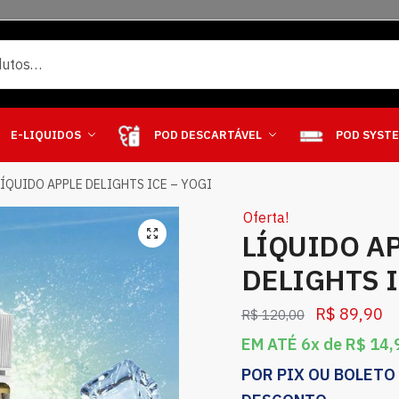
E-LIQUIDOS
POD DESCARTÁVEL
POD SYST
LÍQUIDO APPLE DELIGHTS ICE – YOGI
Oferta!
LÍQUIDO A
DELIGHTS I
R$
89,90
R$
120,00
EM ATÉ 6x de
R$
14,
POR PIX OU BOLETO