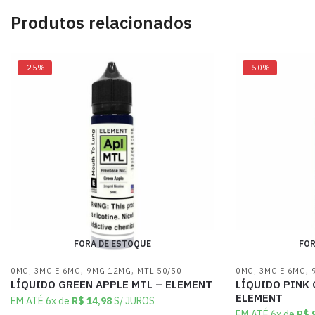
Produtos relacionados
-25%
-50%
FORA DE ESTOQUE
FOR
,
,
,
0MG, 3MG E 6MG
9MG 12MG
MTL 50/50
0MG, 3MG E 6MG
LÍQUIDO GREEN APPLE MTL – ELEMENT
LÍQUIDO PINK 
ELEMENT
EM ATÉ 6x de
R$
14,98
S/ JUROS
EM ATÉ 6x de
R$
9