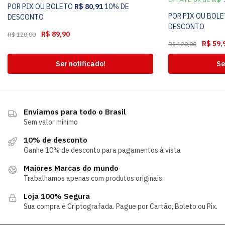
POR PIX OU BOLETO
R$
80,91
10% DE
POR PIX OU BOL
DESCONTO
DESCONTO
R$
89,90
R$
120,00
R$
59,
R$
120,00
Ser notificado!
Se
Enviamos para todo o Brasil
Sem valor mínimo
10% de desconto
Ganhe 10% de desconto para pagamentos á vista
Maiores Marcas do mundo
Trabalhamos apenas com produtos originais.
Loja 100% Segura
Sua compra é Criptografada. Pague por Cartão, Boleto ou Pix.