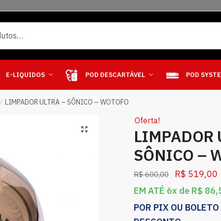
E-LIQUIDOS
POD DESCARTÁVEL
POD SYST
LIMPADOR ULTRA – SÔNICO – WOTOFO
/
Oferta!
LIMPADOR 
SÔNICO – 
R$
519,00
R$
600,00
EM ATÉ 6x de
R$
86,
POR PIX OU BOLETO