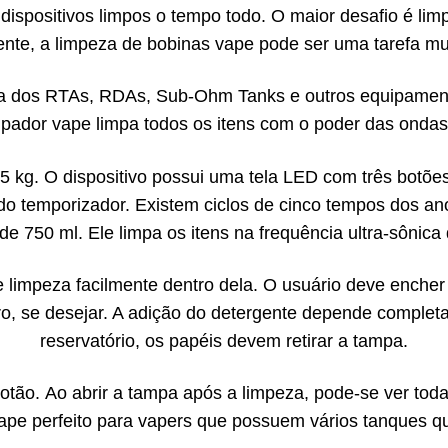
 dispositivos limpos o tempo todo. O maior desafio é lim
te, a limpeza de bobinas vape pode ser uma tarefa muit
ira dos RTAs, RDAs, Sub-Ohm Tanks e outros equipament
mpador vape limpa todos os itens com o poder das ondas 
85 kg. O dispositivo possui uma tela LED com três botõ
do temporizador. Existem ciclos de cinco tempos dos an
de 750 ml. Ele limpa os itens na frequência ultra-sônica
 limpeza facilmente dentro dela. O usuário deve encher 
o, se desejar. A adição do detergente depende completa
reservatório, os papéis devem retirar a tampa.
 botão. Ao abrir a tampa após a limpeza, pode-se ver toda
ape perfeito para vapers que possuem vários tanques q