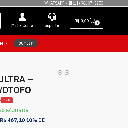
WHATSAPP »
(11) 96607-5250
R$
0,00
0
Minha Conta
Suporte
EM
OUTLET
ULTRA –
WOTOFO
-14%
50
S/ JUROS
R$
467,10
10% DE