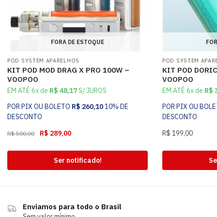
FORA DE ESTOQUE
FOR
POD SYSTEM APARELHOS
POD SYSTEM APAR
KIT POD MOD DRAG X PRO 100W –
KIT POD DORIC
VOOPOO
VOOPOO
EM ATÉ 6x de
R$
48,17
S/ JUROS
EM ATÉ 6x de
R$
3
POR PIX OU BOLETO
R$
260,10
10% DE
POR PIX OU BOL
DESCONTO
DESCONTO
R$
289,00
R$
199,00
R$
500,00
Ser notificado!
Se
Enviamos para todo o Brasil
Sem valor mínimo