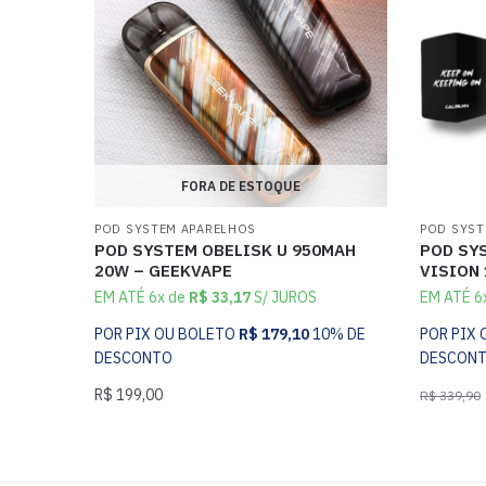
FORA DE ESTOQUE
POD SYSTEM APARELHOS
POD SYST
POD SYSTEM OBELISK U 950MAH
POD SY
20W – GEEKVAPE
VISION
EM ATÉ 6x de
R$
33,17
S/ JUROS
EM ATÉ 6
POR PIX OU BOLETO
R$
179,10
10% DE
POR PIX
DESCONTO
DESCON
R$
199,00
R$
339,90