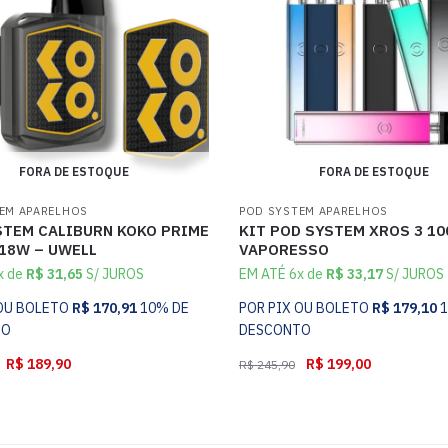
FORA DE ESTOQUE
FORA DE ESTOQUE
EM APARELHOS
POD SYSTEM APARELHOS
STEM CALIBURN KOKO PRIME
KIT POD SYSTEM XROS 3 1
 18W – UWELL
VAPORESSO
x de
R$
31,65
S/ JUROS
EM ATÉ 6x de
R$
33,17
S/ JUROS
 OU BOLETO
R$
170,91
10% DE
POR PIX OU BOLETO
R$
179,10
TO
DESCONTO
R$
189,90
R$
199,00
R$
245,90