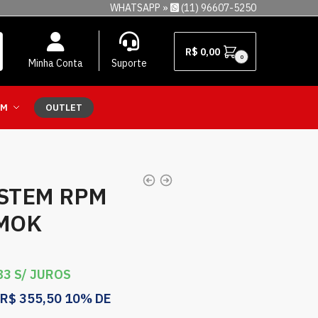
WHATSAPP »
(11) 96607-5250
R$
0,00
0
Minha Conta
Suporte
EM
OUTLET
YSTEM RPM
SMOK
83
S/ JUROS
R$
355,50
10% DE