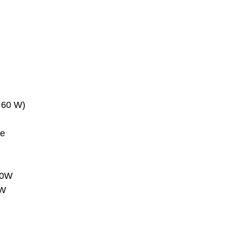
e 60 W)
ne
50W
5W