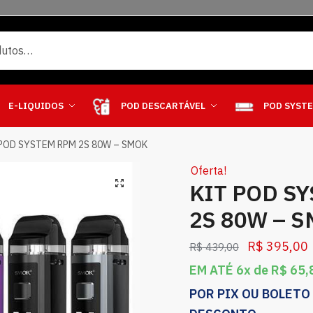
E-LIQUIDOS
POD DESCARTÁVEL
POD SYST
 POD SYSTEM RPM 2S 80W – SMOK
Oferta!
KIT POD S
2S 80W – 
R$
395,00
R$
439,00
EM ATÉ 6x de
R$
65,
POR PIX OU BOLETO