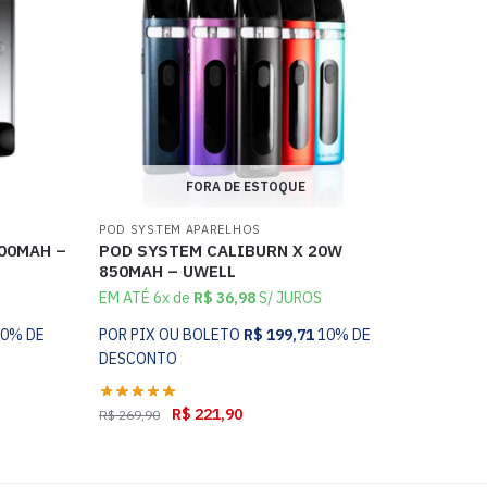
FORA DE ESTOQUE
POD SYSTEM APARELHOS
000MAH –
POD SYSTEM CALIBURN X 20W
850MAH – UWELL
EM ATÉ 6x de
R$
36,98
S/ JUROS
10% DE
POR PIX OU BOLETO
R$
199,71
10% DE
DESCONTO
R$
221,90
R$
269,90