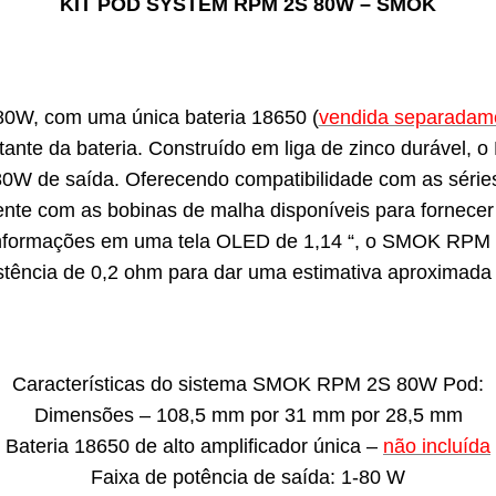
KIT POD SYSTEM RPM 2S 80W – SMOK
W, com uma única bateria 18650 (
vendida separadam
restante da bateria. Construído em liga de zinco durável
 80W de saída. Oferecendo compatibilidade com as séri
nte com as bobinas de malha disponíveis para fornecer u
 informações em uma tela OLED de 1,14 “, o SMOK RPM 
tência de 0,2 ohm para dar uma estimativa aproximada 
Características do sistema SMOK RPM 2S 80W Pod:
Dimensões – 108,5 mm por 31 mm por 28,5 mm
Bateria 18650 de alto amplificador única –
não incluída
Faixa de potência de saída: 1-80 W