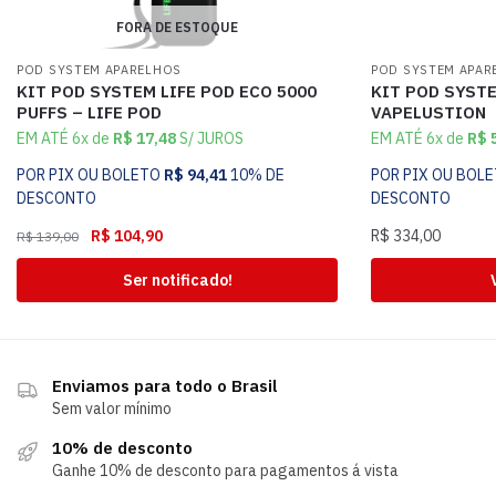
FORA DE ESTOQUE
POD SYSTEM APARELHOS
POD SYSTEM APAR
KIT POD SYSTEM LIFE POD ECO 5000
KIT POD SYST
PUFFS – LIFE POD
VAPELUSTION
EM ATÉ 6x de
R$
17,48
S/ JUROS
EM ATÉ 6x de
R$
5
POR PIX OU BOLETO
R$
94,41
10% DE
POR PIX OU BOL
DESCONTO
DESCONTO
R$
104,90
R$
334,00
R$
139,00
Ser notificado!
Enviamos para todo o Brasil
Sem valor mínimo
10% de desconto
Ganhe 10% de desconto para pagamentos á vista