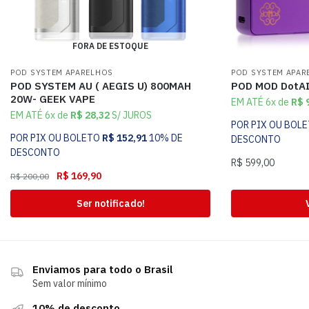
FORA DE ESTOQUE
POD SYSTEM APARELHOS
POD SYSTEM APAR
POD SYSTEM AU ( AEGIS U) 800MAH
POD MOD DotA
20W- GEEK VAPE
EM ATÉ 6x de
R$
9
EM ATÉ 6x de
R$
28,32
S/ JUROS
POR PIX OU BOL
POR PIX OU BOLETO
R$
152,91
10% DE
DESCONTO
DESCONTO
R$
599,00
R$
169,90
R$
200,00
Ser notificado!
Enviamos para todo o Brasil
Sem valor mínimo
10% de desconto