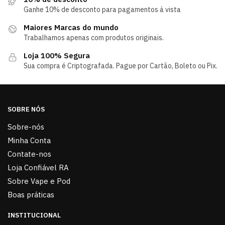
Ganhe 10% de desconto para pagamentos á vista
Maiores Marcas do mundo
Trabalhamos apenas com produtos originais.
Loja 100% Segura
Sua compra é Criptografada. Pague por Cartão, Boleto ou Pix.
SOBRE NÓS
Sobre-nós
Minha Conta
Contate-nos
Loja Confiável RA
Sobre Vape e Pod
Boas práticas
INSTITUCIONAL