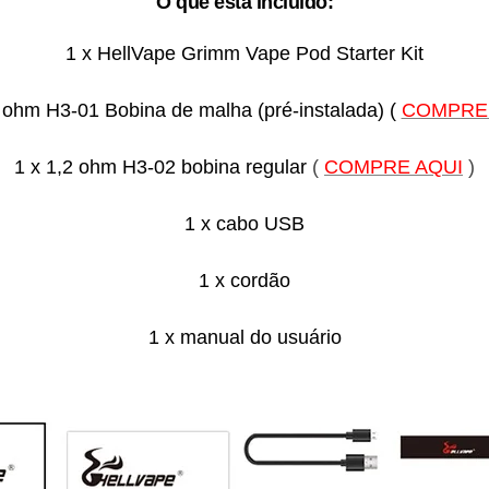
O que está incluído:
1 x HellVape Grimm Vape Pod Starter Kit
7 ohm H3-01 Bobina de malha (pré-instalada) (
COMPRE
1 x 1,2 ohm H3-02 bobina regular
(
COMPRE AQUI
)
1 x cabo USB
1 x cordão
1 x manual do usuário