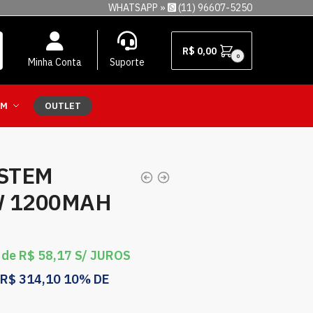
WHATSAPP »
(11) 96607-5250
R$
0,00
0
Minha Conta
Suporte
EM
OUTLET
YSTEM
W 1200MAH
 de
R$
58,17
S/ JUROS
R$
314,10
10% DE