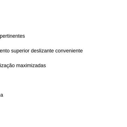
pertinentes
nto superior deslizante conveniente
alização maximizadas
na