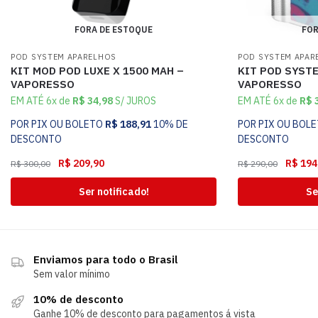
FORA DE ESTOQUE
FOR
POD SYSTEM APARELHOS
POD SYSTEM APAR
KIT MOD POD LUXE X 1500 MAH –
KIT POD SYST
VAPORESSO
VAPORESSO
EM ATÉ 6x de
R$
34,98
S/ JUROS
EM ATÉ 6x de
R$
3
POR PIX OU BOLETO
R$
188,91
10% DE
POR PIX OU BOL
DESCONTO
DESCONTO
R$
209,90
R$
194
R$
300,00
R$
290,00
Ser notificado!
Se
Enviamos para todo o Brasil
Sem valor mínimo
10% de desconto
Ganhe 10% de desconto para pagamentos á vista