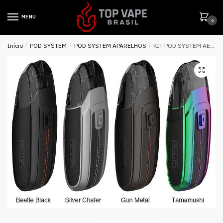
MENU
0
Início
/
POD SYSTEM
/
POD SYSTEM APARELHOS
/
KIT POD SYSTEM AEGIS POD – GEEK VAPE