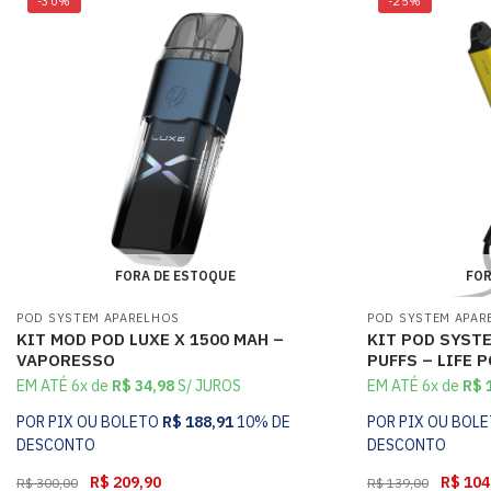
-30%
-25%
FORA DE ESTOQUE
FOR
POD SYSTEM APARELHOS
POD SYSTEM APAR
KIT MOD POD LUXE X 1500 MAH –
KIT POD SYSTE
VAPORESSO
PUFFS – LIFE 
EM ATÉ 6x de
R$
34,98
S/ JUROS
EM ATÉ 6x de
R$
1
POR PIX OU BOLETO
R$
188,91
10% DE
POR PIX OU BOL
DESCONTO
DESCONTO
R$
209,90
R$
104
R$
300,00
R$
139,00