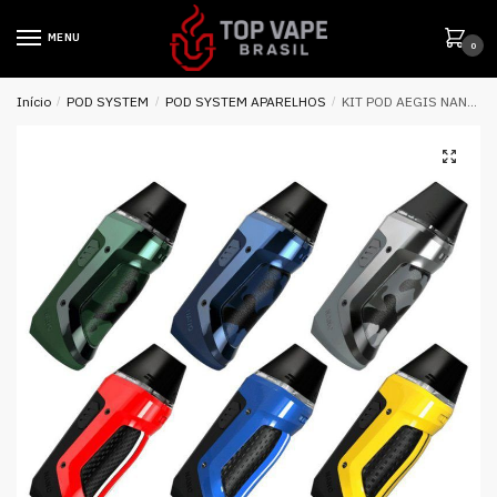
MENU
0
Início
/
POD SYSTEM
/
POD SYSTEM APARELHOS
/
KIT POD AEGIS NANO 2ML 30W – GEEK VAPE