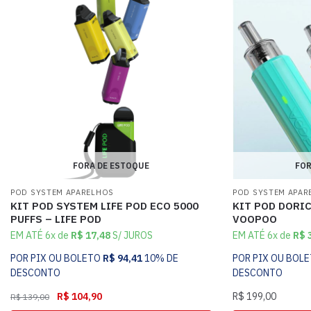
FORA DE ESTOQUE
FOR
POD SYSTEM APARELHOS
POD SYSTEM APAR
KIT POD SYSTEM LIFE POD ECO 5000
KIT POD DORIC
PUFFS – LIFE POD
VOOPOO
EM ATÉ 6x de
R$
17,48
S/ JUROS
EM ATÉ 6x de
R$
3
POR PIX OU BOLETO
R$
94,41
10% DE
POR PIX OU BOL
DESCONTO
DESCONTO
R$
104,90
R$
199,00
R$
139,00