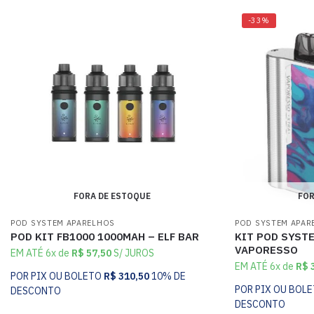
-33%
FORA DE ESTOQUE
FOR
POD SYSTEM APARELHOS
POD SYSTEM APAR
POD KIT FB1000 1000MAH – ELF BAR
KIT POD SYST
VAPORESSO
EM ATÉ 6x de
R$
57,50
S/ JUROS
EM ATÉ 6x de
R$
3
POR PIX OU BOLETO
R$
310,50
10% DE
POR PIX OU BOL
DESCONTO
DESCONTO