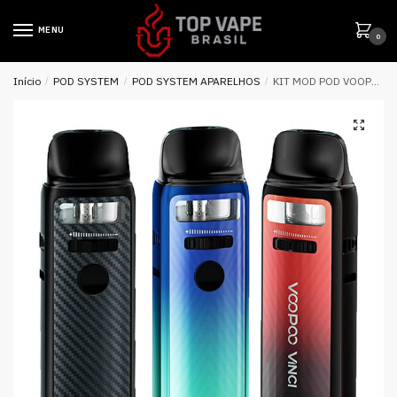
MENU
0
Início
/
POD SYSTEM
/
POD SYSTEM APARELHOS
/
KIT MOD POD VOOPOO VINCI 3 50W 1800MAH – VOOPOO