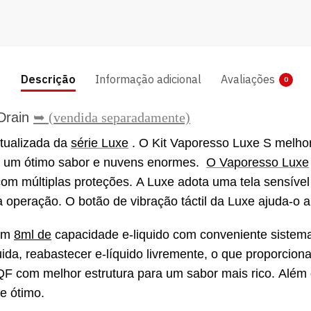
Descrição
Informação adicional
Avaliações
0
 Drain
➥ (vendida separadamente)
tualizada da
série Luxe
.
O Kit Vaporesso Luxe S melhoro
ará um ótimo sabor e nuvens enormes.
O Vaporesso Luxe
om múltiplas proteções.
A Luxe adota uma tela sensível
a operação.
O botão de vibração táctil da Luxe ajuda-o 
om
8ml de
capacidade e-liquido com conveniente sistema
ida, reabastecer e-líquido livremente, o que proporcio
F com melhor estrutura para um sabor mais rico.
Além 
e ótimo.