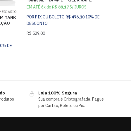
EM ATÉ 6x de
R$
88,17
S/ JUROS
RMEDIÁRIO
POR PIX OU BOLETO
R$
476,10
10% DE
OM TANK
IÇÃO
DESCONTO
R$
529,00
10% DE
ndo
Loja 100% Segura
rodutos
Sua compra é Criptografada. Pague
por Cartão, Boleto ou Pix.