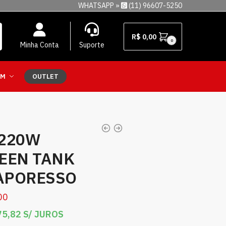
WHATSAPP »
(11) 96607-5250
R$
0,00
0
Minha Conta
Suporte
EM
OUTLET
 220W
EEN TANK
VAPORESSO
00
5,82
S/ JUROS