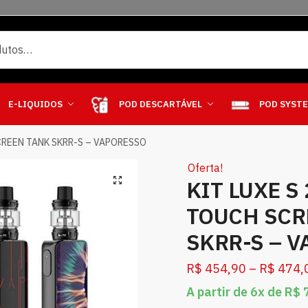
E-LIQUIDOS
POD DESCARTÁVEL
POD SYST
CREEN TANK SKRR-S – VAPORESSO
Oferta!
KIT LUXE S
TOUCH SCR
SKRR-S – 
R$
454,90
–
R$
474,
A partir de 6x de
R$
7