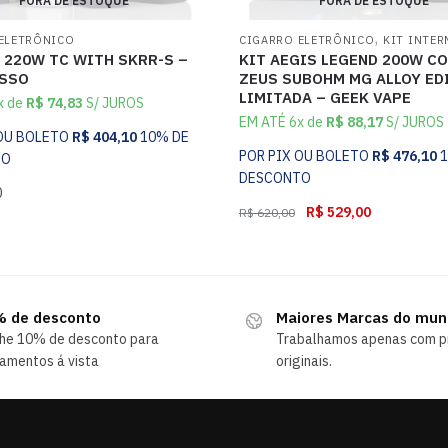
FORA DE ESTOQUE
FORA DE ESTOQUE
,
ELETRÔNICO
CIGARRO ELETRÔNICO
KIT INTE
 220W TC WITH SKRR-S –
KIT AEGIS LEGEND 200W C
SSO
ZEUS SUBOHM MG ALLOY ED
LIMITADA – GEEK VAPE
x de
R$
74,83
S/ JUROS
EM ATÉ 6x de
R$
88,17
S/ JUROS
 OU BOLETO
R$
404,10
10% DE
POR PIX OU BOLETO
R$
476,10
TO
DESCONTO
0
R$
529,00
R$
620,00
 de desconto
Maiores Marcas do mu
he 10% de desconto para
Trabalhamos apenas com p
amentos á vista
originais.