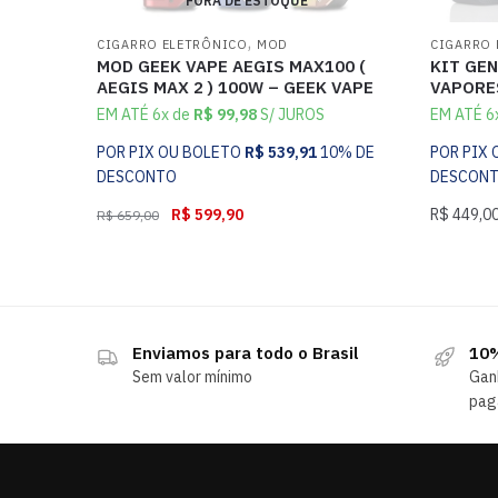
FORA DE ESTOQUE
,
CIGARRO ELETRÔNICO
MOD
CIGARRO 
MOD GEEK VAPE AEGIS MAX100 (
KIT GEN
AEGIS MAX 2 ) 100W – GEEK VAPE
VAPORE
EM ATÉ 6x de
R$
99,98
S/ JUROS
EM ATÉ 6
POR PIX OU BOLETO
R$
539,91
10% DE
POR PIX
DESCONTO
DESCON
R$
599,90
R$
449,0
R$
659,00
Enviamos para todo o Brasil
10%
Sem valor mínimo
Gan
pag