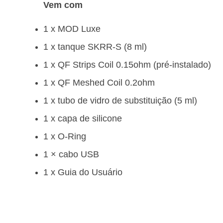
Vem com
1 x MOD Luxe
1 x tanque SKRR-S (8 ml)
1 x QF Strips Coil 0.15ohm (pré-instalado)
1 x QF Meshed Coil 0.2ohm
1 x tubo de vidro de substituição (5 ml)
1 x capa de silicone
1 x O-Ring
1 × cabo USB
1 x Guia do Usuário
[{“produto”:”baterias”,”endereco”:”https://to