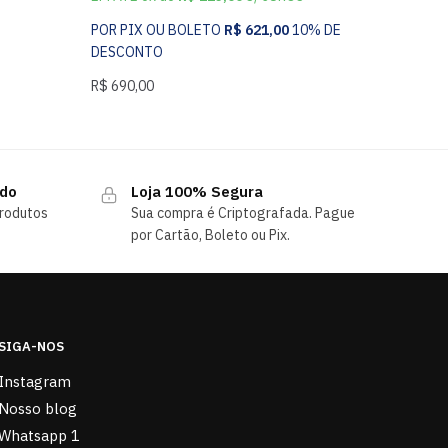
POR PIX OU BOLETO
R$
621,00
10% DE
DESCONTO
R$
690,00
ndo
Loja 100% Segura
rodutos
Sua compra é Criptografada. Pague
por Cartão, Boleto ou Pix.
SIGA-NOS
Instagram
Nosso blog
Whatsapp 1