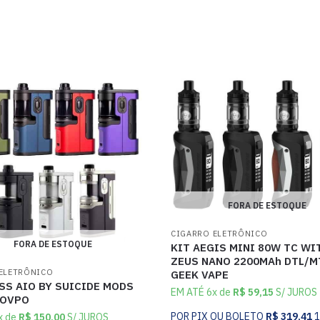
FORA DE ESTOQUE
CIGARRO ELETRÔNICO
FORA DE ESTOQUE
KIT AEGIS MINI 80W TC WI
ZEUS NANO 2200MAh DTL/M
ELETRÔNICO
GEEK VAPE
SS AIO BY SUICIDE MODS
EM ATÉ 6x de
R$
59,15
S/ JUROS
DOVPO
POR PIX OU BOLETO
R$
319,41
x de
R$
150,00
S/ JUROS