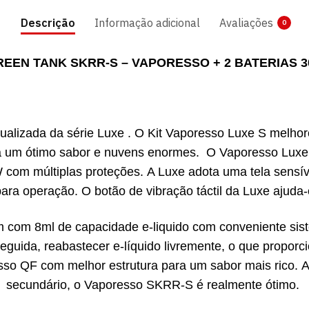
Descrição
Informação adicional
Avaliações
0
REEN TANK SKRR-S – VAPORESSO + 2 BATERIAS 
alizada da série Luxe . O Kit Vaporesso Luxe S melhorou
ará um ótimo sabor e nuvens enormes. O Vaporesso Lux
om múltiplas proteções. A Luxe adota uma tela sensíve
ra operação. O botão de vibração táctil da Luxe ajuda-o
om 8ml de capacidade e-liquido com conveniente siste
eguida, reabastecer e-líquido livremente, o que propor
o QF com melhor estrutura para um sabor mais rico. Alé
secundário, o Vaporesso SKRR-S é realmente ótimo.