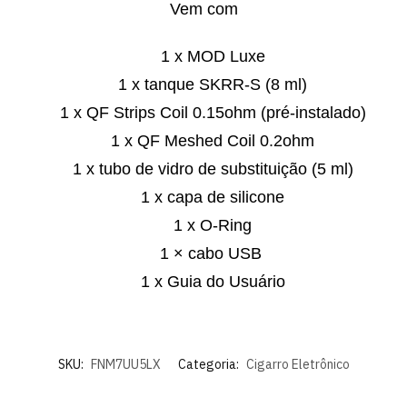
Vem com
1 x MOD Luxe
1 x tanque SKRR-S (8 ml)
1 x QF Strips Coil 0.15ohm (pré-instalado)
1 x QF Meshed Coil 0.2ohm
1 x tubo de vidro de substituição (5 ml)
1 x capa de silicone
1 x O-Ring
1 × cabo USB
1 x Guia do Usuário
SKU:
FNM7UU5LX
Categoria:
Cigarro Eletrônico