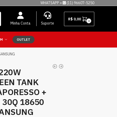
WHATSAPP »
(11) 96607-5250
R$
0,00
0
Minha Conta
Suporte
EM
OUTLET
 SANSUNG
 220W
EEN TANK
VAPORESSO +
 30Q 18650
SANSUNG