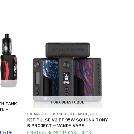
FORA DE ESTOQUE
TH TANK
TL –
,
CIGARRO ELETRÔNICO
KIT AVANÇADO
KIT PULSE V2 BF 95W SQUONK TONY
B PROJECT – VANDY VAPE
10% DE
EM ATÉ 6x de
R$
115,00
S/ JUROS