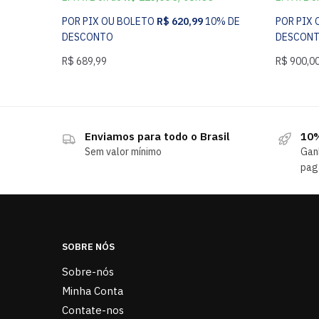
POR PIX OU BOLETO
R$
620,99
10% DE
POR PIX
DESCONTO
DESCON
R$
689,99
R$
900,0
Enviamos para todo o Brasil
10%
Sem valor mínimo
Gan
pag
SOBRE NÓS
Sobre-nós
Minha Conta
Contate-nos