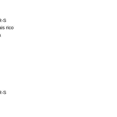
is rico
a