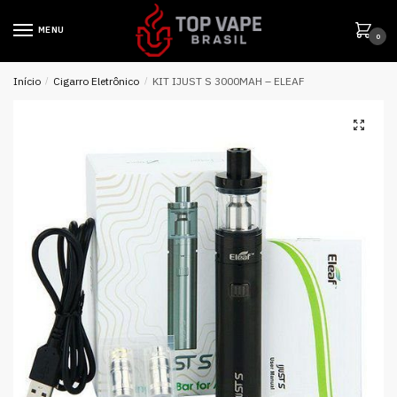
MENU
0
Início
/
Cigarro Eletrônico
/
KIT IJUST S 3000MAH – ELEAF