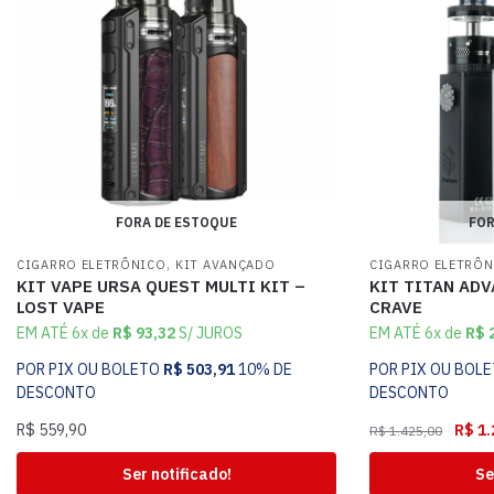
FORA DE ESTOQUE
FOR
,
CIGARRO ELETRÔNICO
KIT AVANÇADO
CIGARRO ELETRÔ
KIT VAPE URSA QUEST MULTI KIT –
KIT TITAN AD
LOST VAPE
CRAVE
EM ATÉ 6x de
R$
93,32
S/ JUROS
EM ATÉ 6x de
R$
2
POR PIX OU BOLETO
R$
503,91
10% DE
POR PIX OU BOL
DESCONTO
DESCONTO
R$
559,90
R$
1.
R$
1.425,00
Ser notificado!
Se