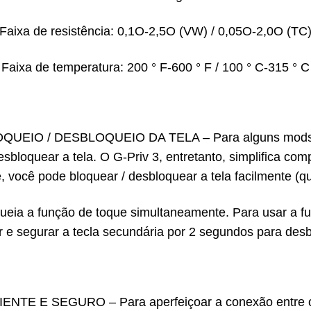
Faixa de resistência: 0,1O-2,5O (VW) / 0,05O-2,0O (TC
Faixa de temperatura: 200 ° F-600 ° F / 100 ° C-315 ° C
O / DESBLOQUEIO DA TELA – Para alguns mods tradi
esbloquear a tela. O G-Priv 3, entretanto, simplifica c
 você pode bloquear / desbloquear a tela facilmente (q
queia a função de toque simultaneamente. Para usar a f
r e segurar a tecla secundária por 2 segundos para desb
 SEGURO – Para aperfeiçoar a conexão entre o paine