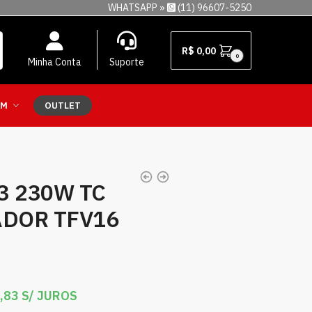
WHATSAPP »
(11) 96607-5250
R$
0,00
0
Minha Conta
Suporte
EM
OUTLET
 3 230W TC
ADOR TFV16
,83
S/ JUROS