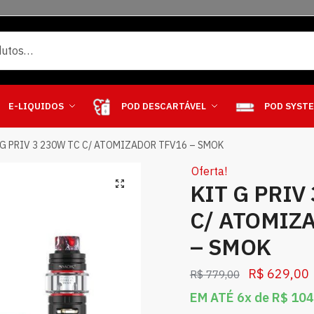
E-LIQUIDOS
POD DESCARTÁVEL
POD SYST
 G PRIV 3 230W TC C/ ATOMIZADOR TFV16 – SMOK
Oferta!
KIT G PRIV
C/ ATOMIZ
– SMOK
R$
629,00
R$
779,00
EM ATÉ 6x de
R$
104