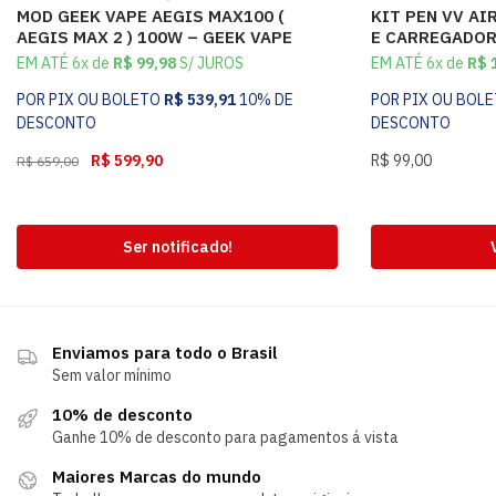
MOD GEEK VAPE AEGIS MAX100 (
KIT PEN VV AI
AEGIS MAX 2 ) 100W – GEEK VAPE
E CARREGADOR 
EM ATÉ 6x de
R$
99,98
S/ JUROS
EM ATÉ 6x de
R$
1
POR PIX OU BOLETO
R$
539,91
10% DE
POR PIX OU BOL
DESCONTO
DESCONTO
R$
599,90
R$
99,00
R$
659,00
Ser notificado!
Enviamos para todo o Brasil
Sem valor mínimo
10% de desconto
Ganhe 10% de desconto para pagamentos á vista
Maiores Marcas do mundo