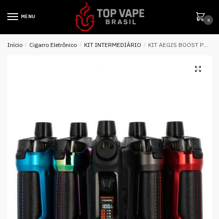
MENU
0
Início
/
Cigarro Eletrônico
/
KIT INTERMEDIÁRIO
/
KIT AEGIS BOOST PRO KIT 100W – GEEK VAPE + BATERIA 30Q 18650