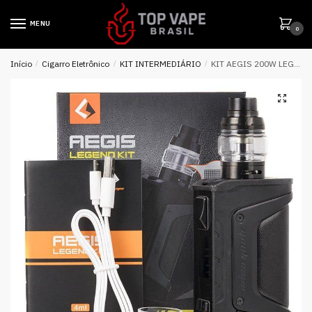
MENU
0
Início
/
Cigarro Eletrônico
/
KIT INTERMEDIÁRIO
/
KIT AEGIS 200W LEGEND – GEEK VAPE