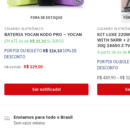
FORA DE ESTOQUE
FOR
CIGARRO ELETRÔNICO
CIGARRO ELETRÔ
BATERIA YOCAN KODO PRO – YOCAN
KIT LUXE 220W
WITH SKRR + 
EM ATÉ 6x de
R$
21,50
S/ JUROS
30Q 18650 3.7
POR PIX OU BOLETO
R$
116,10
10% DE
A partir de 6x de
DESCONTO
POR PIX OU BOL
R$
129,00
R$
139,00
DESCONTO
R$
489,90
–
R$
52
Ser notificado!
Se
Enviamos para todo o Brasil
Sem valor mínimo