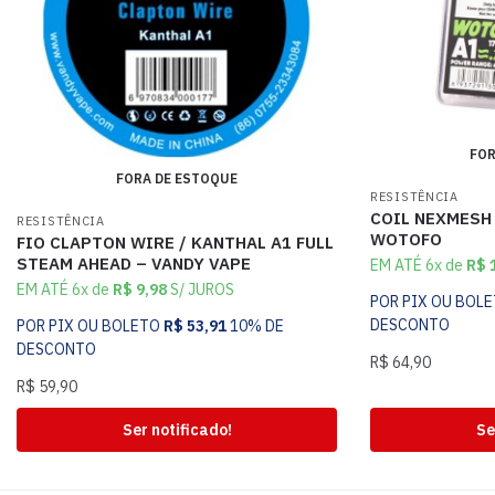
FOR
FORA DE ESTOQUE
RESISTÊNCIA
COIL NEXMESH 
RESISTÊNCIA
WOTOFO
FIO CLAPTON WIRE / KANTHAL A1 FULL
STEAM AHEAD – VANDY VAPE
EM ATÉ 6x de
R$
1
EM ATÉ 6x de
R$
9,98
S/ JUROS
POR PIX OU BOL
DESCONTO
POR PIX OU BOLETO
R$
53,91
10% DE
DESCONTO
R$
64,90
R$
59,90
Ser notificado!
Se