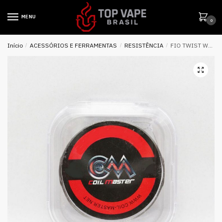
MENU
0
Início
/
ACESSÓRIOS E FERRAMENTAS
/
RESISTÊNCIA
/
FIO TWIST WIRE – 5 METROS – COIL MASTER