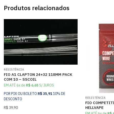
Produtos relacionados
RESISTÊNCIA
FIO A1 CLAPTON 24+32 118MM PACK
COM 10 – SSCOIL
EM ATÉ 6x de
R$
6,65
S/ JUROS
POR PIX OU BOLETO
R$
35,91
10% DE
RESISTÊNCIA
DESCONTO
FIO COMPETIT
HELLVAPE
R$
39,90
EM ATÉ 6x de
R$
6