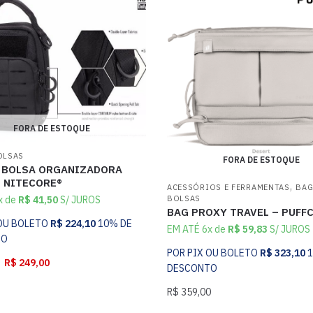
FORA DE ESTOQUE
OLSAS
FORA DE ESTOQUE
 BOLSA ORGANIZADORA
– NITECORE®
,
ACESSÓRIOS E FERRAMENTAS
BAG
x de
R$
41,50
S/ JUROS
BOLSAS
BAG PROXY TRAVEL – PUFF
 OU BOLETO
R$
224,10
10% DE
EM ATÉ 6x de
R$
59,83
S/ JUROS
TO
POR PIX OU BOLETO
R$
323,10
R$
249,00
DESCONTO
R$
359,00