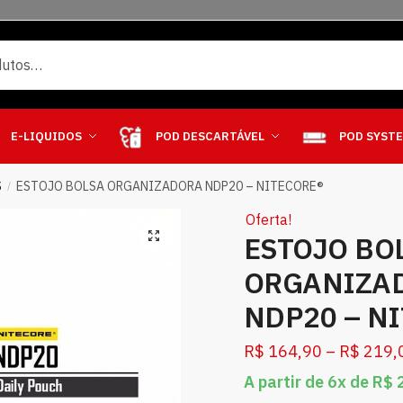
E-LIQUIDOS
POD DESCARTÁVEL
POD SYST
S
ESTOJO BOLSA ORGANIZADORA NDP20 – NITECORE®
/
Oferta!
ESTOJO BO
ORGANIZA
NDP20 – N
R$
164,90
–
R$
219,
A partir de 6x de
R$
2