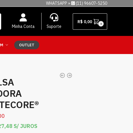
WHATSAPP »
(11) 96607-5250
R$
0,00
0
Minha Conta
Suporte
EM
OUTLET
LSA
DORA
ITECORE®
00
7,48
S/ JUROS