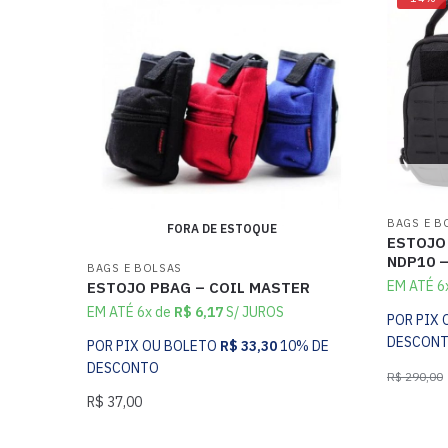
BAGS E B
FORA DE ESTOQUE
ESTOJO
NDP10 
BAGS E BOLSAS
EM ATÉ 6
ESTOJO PBAG – COIL MASTER
EM ATÉ 6x de
R$
6,17
S/ JUROS
POR PIX
DESCON
POR PIX OU BOLETO
R$
33,30
10% DE
DESCONTO
R$
290,00
R$
37,00