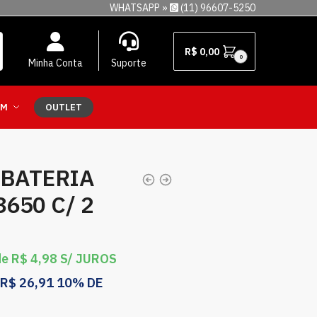
WHATSAPP »
(11) 96607-5250
R$
0,00
0
Minha Conta
Suporte
EM
OUTLET
 BATERIA
8650 C/ 2
de
R$
4,98
S/ JUROS
R$
26,91
10% DE