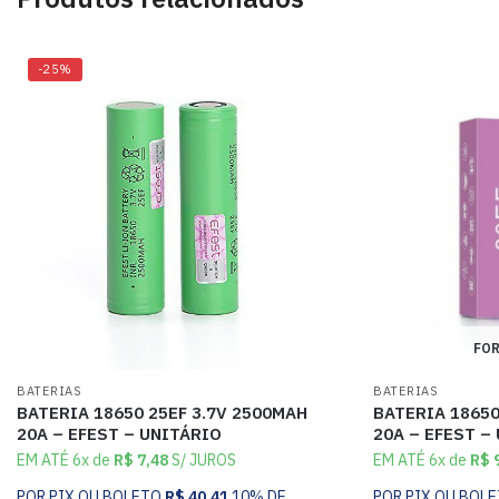
-25%
FOR
BATERIAS
BATERIAS
BATERIA 18650 25EF 3.7V 2500MAH
BATERIA 18650
20A – EFEST – UNITÁRIO
20A – EFEST –
EM ATÉ 6x de
R$
7,48
S/ JUROS
EM ATÉ 6x de
R$
9
POR PIX OU BOLETO
R$
40,41
10% DE
POR PIX OU BOL