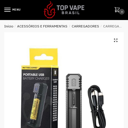
MENU
0
Início
/
ACESSÓRIOS E FERRAMENTAS
/
CARREGADORES
/
CARREGADOR DE BATERIA UI1 USB – NITECORE