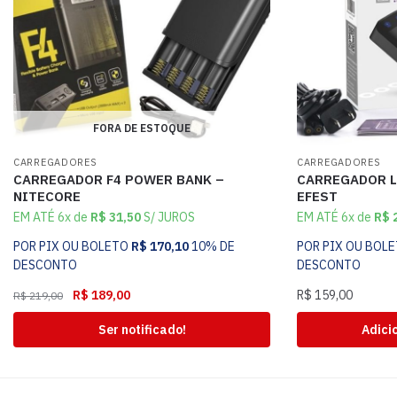
FORA DE ESTOQUE
CARREGADORES
CARREGADORES
CARREGADOR F4 POWER BANK –
CARREGADOR L
NITECORE
EFEST
EM ATÉ 6x de
R$
31,50
S/ JUROS
EM ATÉ 6x de
R$
2
POR PIX OU BOLETO
R$
170,10
10% DE
POR PIX OU BOL
DESCONTO
DESCONTO
R$
189,00
R$
159,00
R$
219,00
Ser notificado!
Adici