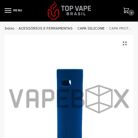
MENU
0
Início
/
ACESSÓRIOS E FERRAMENTAS
/
CAPA SILICONE
/
CAPA PROTETORA DE SILICONE P/ STICK V8 – VAPEBOX