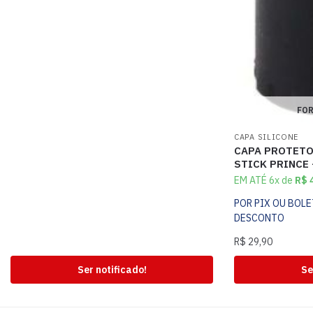
FOR
CAPA SILICONE
CAPA PROTETO
STICK PRINCE
EM ATÉ 6x de
R$
4
POR PIX OU BOL
DESCONTO
R$
29,90
Ser notificado!
Se