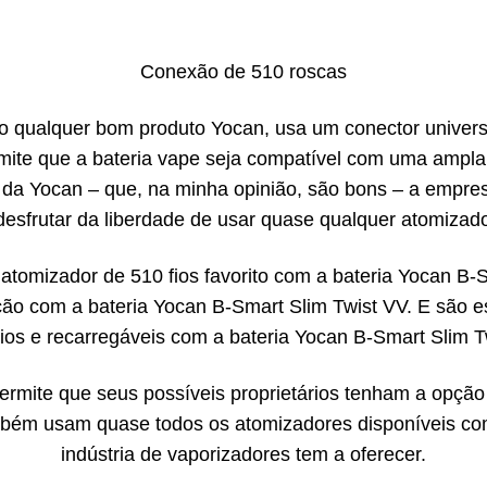
Conexão de 510 roscas
o qualquer bom produto Yocan, usa um conector universa
ermite que a bateria vape seja compatível com uma am
es da Yocan – que, na minha opinião, são bons – a emp
esfrutar da liberdade de usar quase qualquer atomizad
atomizador de 510 fios favorito com a bateria Yocan B-
ão com a bateria Yocan B-Smart Slim Twist VV. E são e
ios e recarregáveis ​​com a bateria Yocan B-Smart Slim T
ermite que seus possíveis proprietários tenham a opçã
ambém usam quase todos os atomizadores disponíveis co
indústria de vaporizadores tem a oferecer.