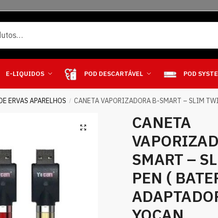
E-LIQUIDOS
POD DESCARTÁVEL
POD SYST
DE ERVAS APARELHOS
CANETA VAPORIZADORA B-SMART – SLIM TWIS
/
CANETA
VAPORIZAD
SMART – S
PEN ( BATE
ADAPTADOR
YOCAN