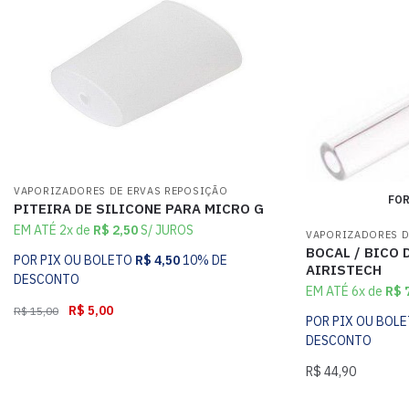
VAPORIZADORES DE ERVAS REPOSIÇÃO
FOR
PITEIRA DE SILICONE PARA MICRO G
EM ATÉ 2x de
R$
2,50
S/ JUROS
VAPORIZADORES D
BOCAL / BICO 
POR PIX OU BOLETO
R$
4,50
10% DE
AIRISTECH
DESCONTO
EM ATÉ 6x de
R$
7
R$
5,00
R$
15,00
POR PIX OU BOL
DESCONTO
R$
44,90