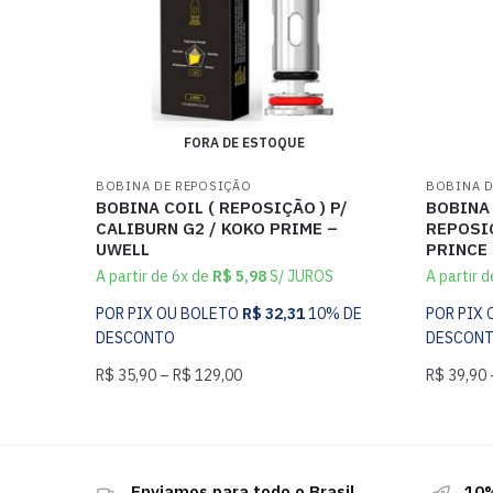
FORA DE ESTOQUE
BOBINA DE REPOSIÇÃO
BOBINA D
BOBINA COIL ( REPOSIÇÃO ) P/
BOBINA 
CALIBURN G2 / KOKO PRIME –
REPOSIÇ
UWELL
PRINCE
A partir de 6x de
R$
5,98
S/ JUROS
A partir 
POR PIX OU BOLETO
R$
32,31
10% DE
POR PIX
DESCONTO
DESCON
R$
35,90
–
R$
129,00
R$
39,90
Enviamos para todo o Brasil
10%