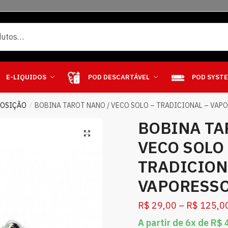
E-LIQUIDOS
POD DESCARTÁVEL
POD SYST
POSIÇÃO
BOBINA TAROT NANO / VECO SOLO – TRADICIONAL – VAP
/
BOBINA TA
VECO SOLO 
TRADICION
VAPORESS
R$
29,00
–
R$
125,0
A partir de 6x de
R$
4