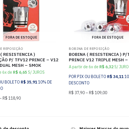
FORA DE ESTOQUE
FORA DE ESTOQUE
E REPOSIÇÃO
BOBINA DE REPOSIÇÃO
( RESISTENCIA )
BOBINA ( RESISTENCIA ) P/
ÃO P/ TFV12 PRINCE – V12
PRINCE V12 TRIPLE MESH –
 DUAL MESH – SMOK
A partir de 6x de
R$
6,32
S/ JURO
de 6x de
R$
6,65
S/ JUROS
POR PIX OU BOLETO
R$
34,11
1
 OU BOLETO
R$
35,91
10% DE
DESCONTO
TO
R$
37,90
–
R$
109,00
–
R$
118,90
 de desconto
Maiores Marcas do mu