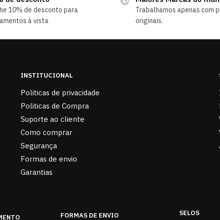
he 10% de desconto para
Trabalhamos apenas com p
amentos á vista
originais.
INSTITUCIONAL
Politicas de privacidade
Politicas de Compra
Suporte ao cliente
Como comprar
Segurança
Formas de envio
Garantias
SELOS
FORMAS DE ENVIO
MENTO