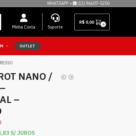
WHATSAPP »
(11) 96607-5250
R$
0,00
0
Minha Conta
Suporte
EM
OUTLET
ORESSO
ROT NANO /
–
AL –
O
0
,83
S/ JUROS