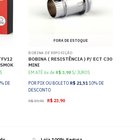
FORA DE ESTOQUE
BOBINA DE REPOSIÇÃO
TFV12
BOBINA ( RESISTÊNCIA ) P/ ECT C30
 SMOK
MINI
S
EM ATÉ 6x de
R$
3,98
S/ JUROS
0% DE
POR PIX OU BOLETO
R$
21,51
10% DE
DESCONTO
R$
23,90
R$
29,90
ndo
Loja 100% Segura