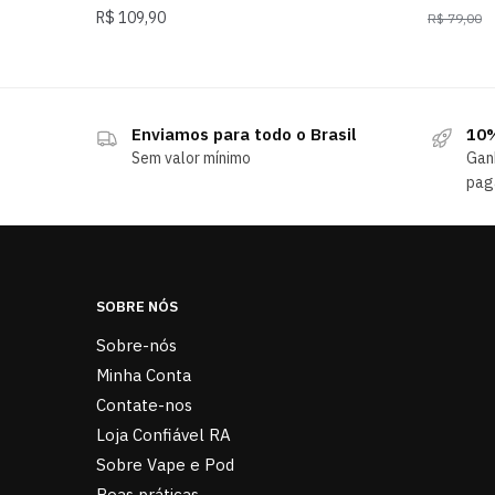
R$
109,90
R$
79,00
Enviamos para todo o Brasil
10%
Sem valor mínimo
Gan
pag
SOBRE NÓS
Sobre-nós
Minha Conta
Contate-nos
Loja Confiável RA
Sobre Vape e Pod
Boas práticas