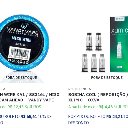
FORA DE ESTOQUE
FORA DE ESTOQUE
CIA
RESISTÊNCIA
H WIRE KA1 / SS316L / NI80
BOBINA COIL ( REPOSIÇÃO 
EAM AHEAD – VANDY VAPE
XLIM C – OXVA
x de
R$
12,15
S/ JUROS
A partir de 6x de
R$
4,48
S/ JURO
 OU BOLETO
R$
65,61
10% DE
POR PIX OU BOLETO
R$
24,21
1
TO
DESCONTO