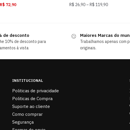
R$
72,90
R$
26,90
–
R$
119,90
 de desconto
Maiores Marcas do mu
he 10% de desconto para
Trabalhamos apenas com p
amentos á vista
originais.
INSTITUCIONAL
Politicas de privacidade
Politicas de Compra
Suporte ao cliente
Como comprar
Segurança
Formas de envio