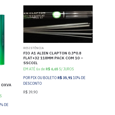
RESISTÊNCIA
FIO A1 ALIEN CLAPTON 0.3*0.8
FLAT+32 118MM PACK COM 10 –
SSCOIL
EM ATÉ 6x de
R$
6,65
S/ JUROS
POR PIX OU BOLETO
R$
35,91
10% DE
DESCONTO
) OXVA
R$
39,90
S
0% DE