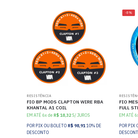
-8%
RESISTÊNCIA
RESISTÊN
FIO BP MODS CLAPTON WIRE RBA
FIO MES
KHANTAL A1 COIL
FULL ST
EM ATÉ 6x de
R$
18,32
S/ JUROS
EM ATÉ 6
POR PIX OU BOLETO
R$
98,91
10% DE
POR PIX
DESCONTO
DESCON