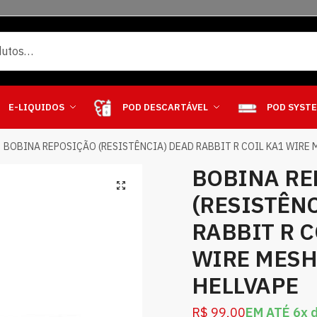
E-LIQUIDOS
POD DESCARTÁVEL
POD SYST
BOBINA REPOSIÇÃO (RESISTÊNCIA) DEAD RABBIT R COIL KA1 WIRE 
BOBINA RE
(RESISTÊN
RABBIT R C
WIRE MESH
HELLVAPE
R$
99,00
EM ATÉ 6x 