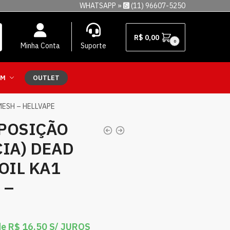
WHATSAPP »
(11) 96607-5250
R$
0,00
0
Minha Conta
Suporte
EM
OUTLET
MESH – HELLVAPE
POSIÇÃO
CIA) DEAD
OIL KA1
 –
de
R$
16,50
S/ JUROS