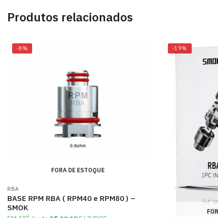
Produtos relacionados
-8%
-19%
FORA DE ESTOQUE
RBA
BASE RPM RBA ( RPM40 e RPM80 ) –
SMOK
FOR