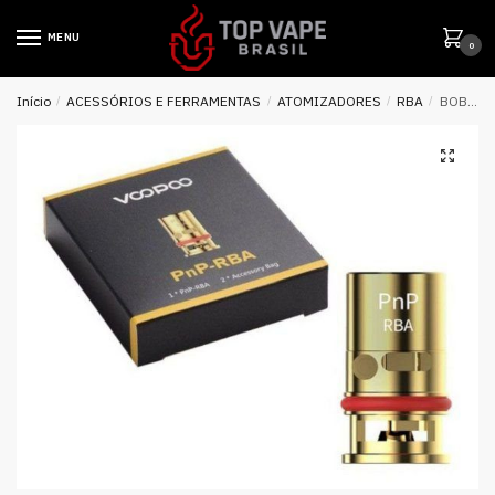
MENU
0
Início
/
ACESSÓRIOS E FERRAMENTAS
/
ATOMIZADORES
/
RBA
/
BOBINA REPOSIÇÃO PNP-RBA – VOOPOO