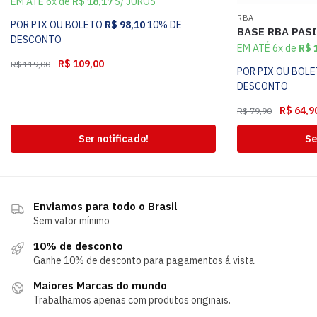
EM ATÉ 6x de
R$
18,17
S/ JUROS
RBA
POR PIX OU BOLETO
R$
98,10
10% DE
BASE RBA PAS
DESCONTO
EM ATÉ 6x de
R$
1
R$
109,00
R$
119,00
POR PIX OU BOL
DESCONTO
R$
64,9
R$
79,90
Ser notificado!
Se
Enviamos para todo o Brasil
Sem valor mínimo
10% de desconto
Ganhe 10% de desconto para pagamentos á vista
Maiores Marcas do mundo
Trabalhamos apenas com produtos originais.