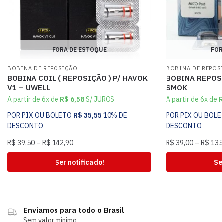
FORA DE ESTOQUE
FOR
BOBINA DE REPOSIÇÃO
BOBINA DE REPOS
BOBINA COIL ( REPOSIÇÃO ) P/ HAVOK
BOBINA REPOS
V1 – UWELL
SMOK
A partir de 6x de
R$
6,58
S/ JUROS
A partir de 6x de
POR PIX OU BOLETO
R$
35,55
10% DE
POR PIX OU BOL
DESCONTO
DESCONTO
R$
39,50
–
R$
142,90
R$
39,00
–
R$
135
Ser notificado!
Se
Enviamos para todo o Brasil
Sem valor mínimo