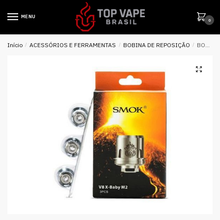
MENU
0
Início
/
ACESSÓRIOS E FERRAMENTAS
/
BOBINA DE REPOSIÇÃO
/
BOBINA REPOSIÇÃO P/ TFV8 X-BABY V8 – M2 – SMOK