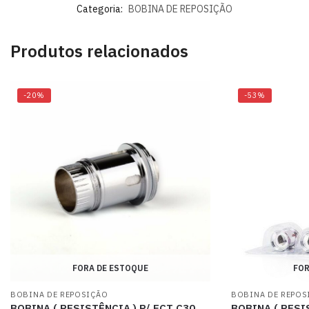
Categoria:
BOBINA DE REPOSIÇÃO
Produtos relacionados
-20%
-53%
FORA DE ESTOQUE
FOR
BOBINA DE REPOSIÇÃO
BOBINA DE REPOS
BOBINA ( RESISTÊNCIA ) P/ ECT C30
BOBINA ( RESI