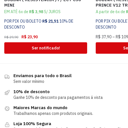
MINI
PRINCE V12 TR
EM ATÉ 6x de
R$
3,98
S/ JUROS
A partir de 6x de
POR PIX OU BOLETO
R$
21,51
10% DE
POR PIX OU BOL
DESCONTO
DESCONTO
R$
23,90
R$
37,90
–
R$
109
R$
29,90
Ser notificado!
Se
Enviamos para todo o Brasil
Sem valor mínimo
10% de desconto
Ganhe 10% de desconto para pagamentos á vista
Maiores Marcas do mundo
Trabalhamos apenas com produtos originais.
Loja 100% Segura