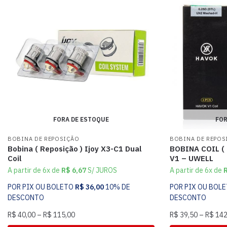
FORA DE ESTOQUE
FOR
BOBINA DE REPOSIÇÃO
BOBINA DE REPOS
Bobina ( Reposição ) Ijoy X3-C1 Dual
BOBINA COIL (
Coil
V1 – UWELL
A partir de 6x de
R$
6,67
S/ JUROS
A partir de 6x de
POR PIX OU BOLETO
R$
36,00
10% DE
POR PIX OU BOL
DESCONTO
DESCONTO
R$
40,00
–
R$
115,00
R$
39,50
–
R$
142